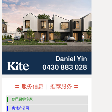
〓 服务信息
|
推荐服务 〓
移民留学专家
房地产公司