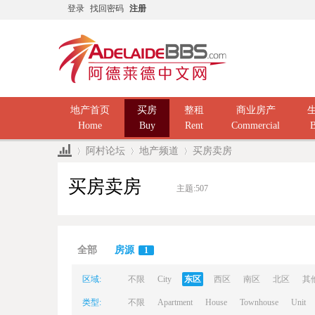
登录
找回密码
注册
地产首页
买房
整租
商业房产
Home
Buy
Rent
Commercial
B
阿村论坛
地产频道
买房卖房
买房卖房
主题:
507
Ad
»
›
›
全部
房源
1
区域:
不限
City
东区
西区
南区
北区
其
类型:
不限
Apartment
House
Townhouse
Unit