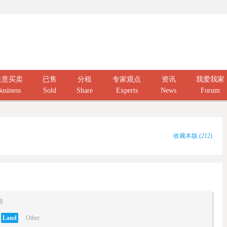
生意买卖
已售
分租
专家观点
资讯
我爱我家
usiness
Sold
Share
Experts
News
Forum
收藏本版
(
212
)
他
Land
Other