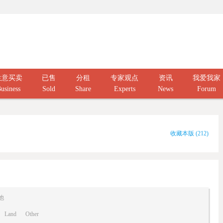
生意买卖
已售
分租
专家观点
资讯
我爱我家
usiness
Sold
Share
Experts
News
Forum
收藏本版
(
212
)
他
Land
Other