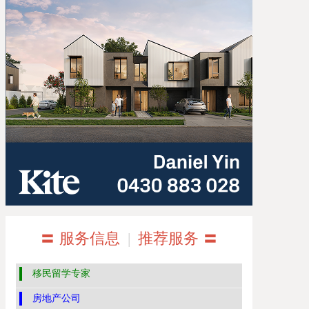
〓 服务信息
|
推荐服务 〓
移民留学专家
房地产公司