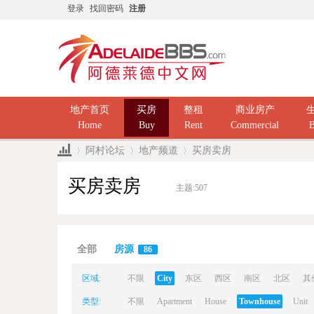
登录
找回密码
注册
地产首页
买房
整租
商业房产
Home
Buy
Rent
Commercial
B
阿村论坛
地产频道
买房卖房
买房卖房
主题:
507
Ad
»
›
›
全部
房源
86
区域:
不限
City
东区
西区
南区
北区
其
类型:
不限
Apartment
House
Townhouse
Unit