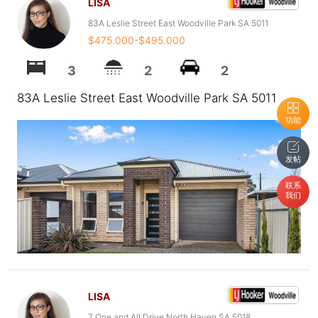
LISA
83A Leslie Street East Woodville Park SA 5011
$475.000-$495.000
3
2
2
83A Leslie Street East Woodville Park SA 5011
功能
发帖
联系
我们
LISA
7 One and All Drive North Haven SA 5018