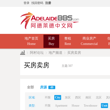
登录
找回密码
注册
地产首页
买房
整租
商业房产
Home
Buy
Rent
Commercial
B
阿村论坛
地产频道
买房卖房
买房卖房
主题:
507
Ad
»
›
›
全部
房源
49
区域:
不限
City
东区
西区
南区
北区
其
类型:
不限
Apartment
House
Townhouse
Unit