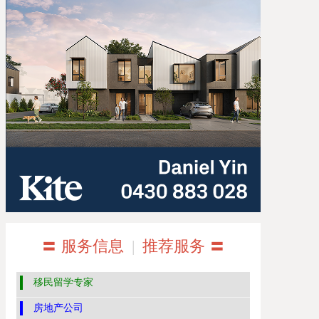
〓 服务信息
|
推荐服务 〓
移民留学专家
房地产公司