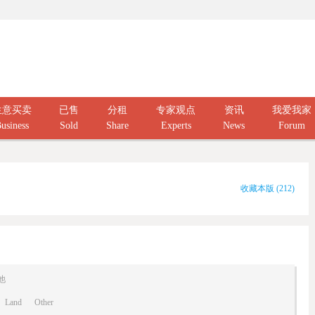
生意买卖
已售
分租
专家观点
资讯
我爱我家
usiness
Sold
Share
Experts
News
Forum
收藏本版
(
212
)
他
Land
Other