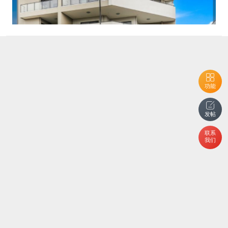
功能
发帖
联系
我们