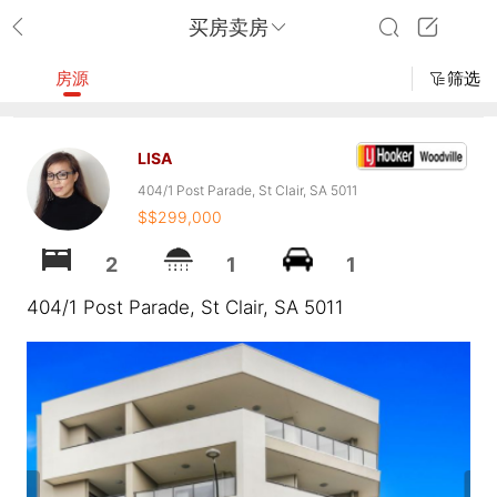
买房卖房
房源
筛选
LISA
404/1 Post Parade, St Clair, SA 5011
$$299,000
2
1
1
404/1 Post Parade, St Clair, SA 5011