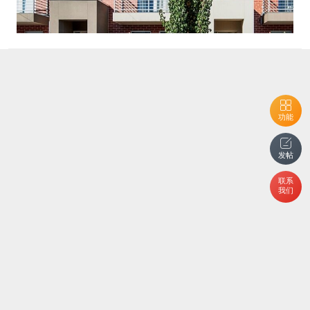
功能
发帖
联系
我们