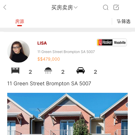
买房卖房
房源
筛选
LISA
11 Green Street Brompton SA 5007
$$479,000
2
2
2
11 Green Street Brompton SA 5007