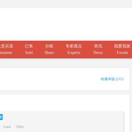
生意买卖
已售
分租
专家观点
资讯
我爱我家
usiness
Sold
Share
Experts
News
Forum
收藏本版
(
212
)
他
Land
Other