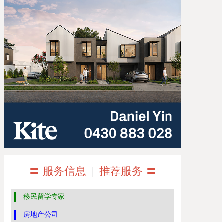
〓 服务信息
|
推荐服务 〓
移民留学专家
房地产公司