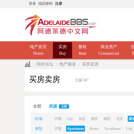
登录
找回密码
注册
地产首页
买房
整租
商业房产
Home
Buy
Rent
Commercial
B
阿村论坛
地产频道
买房卖房
买房卖房
主题:
507
Ad
»
›
›
全部
房源
240
区域:
不限
City
东区
西区
南区
北区
其
类型:
不限
Apartment
House
Townhouse
Unit