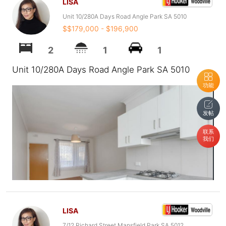
LISA
Unit 10/280A Days Road Angle Park SA 5010
$$179,000 - $196,900
2
1
1
Unit 10/280A Days Road Angle Park SA 5010
功能
发帖
联系
我们
LISA
7/12 Richard Street Mansfield Park SA 5012