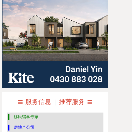
〓 服务信息
|
推荐服务 〓
移民留学专家
房地产公司