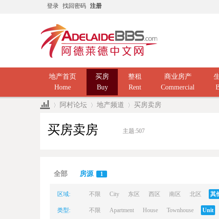
登录
找回密码
注册
地产首页
买房
整租
商业房产
Home
Buy
Rent
Commercial
B
阿村论坛
地产频道
买房卖房
买房卖房
主题:
507
Ad
»
›
›
全部
房源
1
区域:
不限
City
东区
西区
南区
北区
其
类型:
不限
Apartment
House
Townhouse
Unit