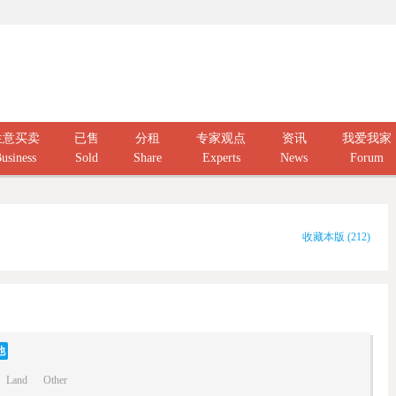
生意买卖
已售
分租
专家观点
资讯
我爱我家
usiness
Sold
Share
Experts
News
Forum
收藏本版
(
212
)
他
Land
Other