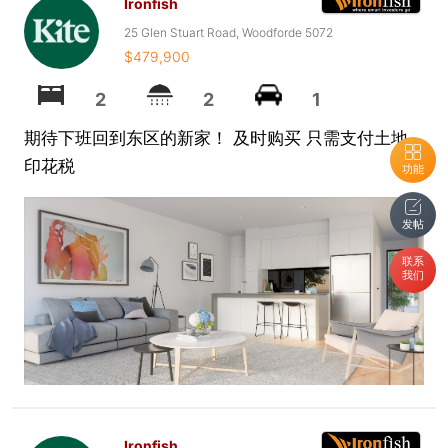
Ironfish
25 Glen Stuart Road, Woodforde 5072
$479,900
2
2
1
期待下班回到东区的新家！ 及时购买 只需支付土地
印花税
功能
发帖
联系
我们
Ironfish