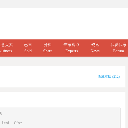
生意买卖
已售
分租
专家观点
资讯
我爱我家
usiness
Sold
Share
Experts
News
Forum
收藏本版
(
212
)
他
Land
Other