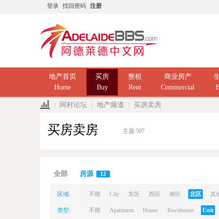
登录
找回密码
注册
地产首页
买房
整租
商业房产
Home
Buy
Rent
Commercial
B
阿村论坛
地产频道
买房卖房
买房卖房
主题:
507
Ad
»
›
›
全部
房源
12
区域:
不限
City
东区
西区
南区
北区
其
类型:
不限
Apartment
House
Townhouse
Unit