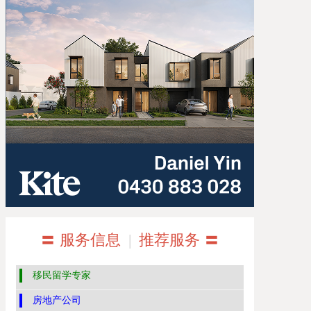
〓 服务信息
|
推荐服务 〓
移民留学专家
房地产公司