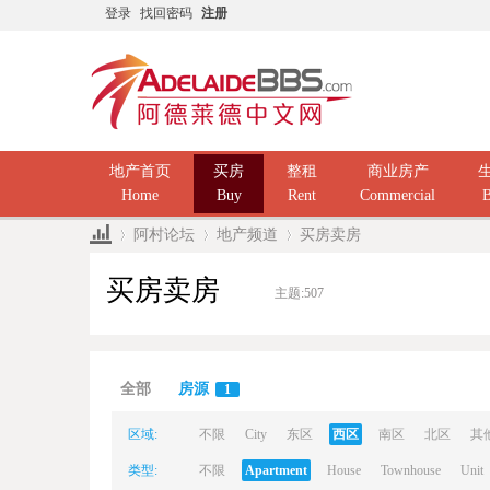
登录
找回密码
注册
地产首页
买房
整租
商业房产
Home
Buy
Rent
Commercial
B
阿村论坛
地产频道
买房卖房
买房卖房
主题:
507
Ad
»
›
›
全部
房源
1
区域:
不限
City
东区
西区
南区
北区
其
类型:
不限
Apartment
House
Townhouse
Unit