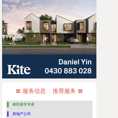
〓 服务信息
|
推荐服务 〓
移民留学专家
房地产公司