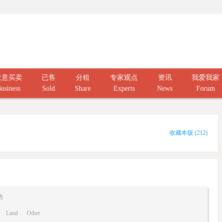
生意买卖
已售
分租
专家观点
资讯
我爱我家
usiness
Sold
Share
Experts
News
Forum
收藏本版
(
212
)
他
Land
Other