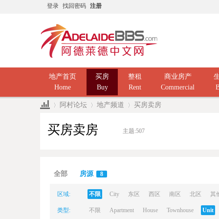
登录
找回密码
注册
地产首页
买房
整租
商业房产
Home
Buy
Rent
Commercial
B
阿村论坛
地产频道
买房卖房
买房卖房
主题:
507
Ad
»
›
›
全部
房源
8
区域:
不限
City
东区
西区
南区
北区
其
类型:
不限
Apartment
House
Townhouse
Unit