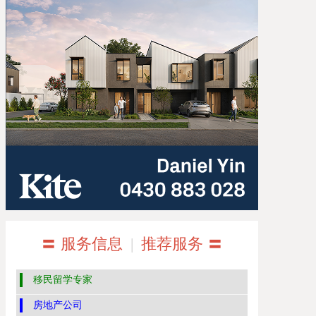
〓 服务信息
|
推荐服务 〓
移民留学专家
房地产公司