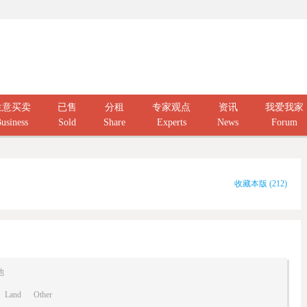
生意买卖
已售
分租
专家观点
资讯
我爱我家
usiness
Sold
Share
Experts
News
Forum
收藏本版
(
212
)
他
Land
Other