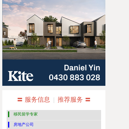
〓 服务信息
|
推荐服务 〓
移民留学专家
房地产公司