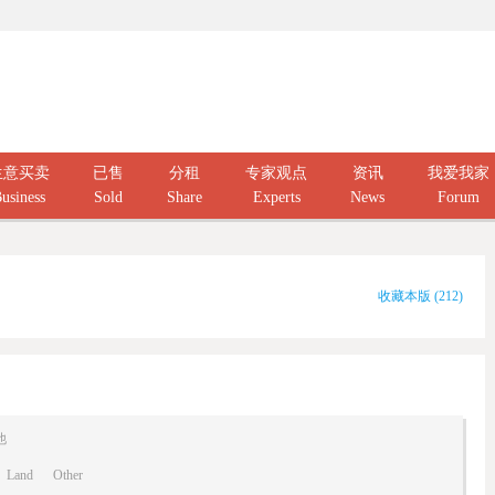
生意买卖
已售
分租
专家观点
资讯
我爱我家
usiness
Sold
Share
Experts
News
Forum
收藏本版
(
212
)
他
Land
Other