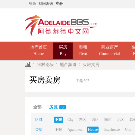
登录
找回密码
注册
地产首页
买房
整租
商业房产
Home
Buy
Rent
Commercial
B
阿村论坛
地产频道
买房卖房
买房卖房
主题:
507
Ad
»
›
›
全部
房源
3
区域:
不限
City
东区
西区
南区
北区
其
类型:
不限
Apartment
House
Townhouse
Unit