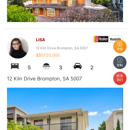
LISA
12 Kiln Drive Brompton, SA 5007
功能
$$5720,000
发帖
5
3
2
联系
12 Kiln Drive Brompton, SA 5007
我们