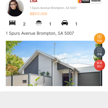
LISA
1 Spurs Avenue Brompton, SA 5007
$$512,000
2
1
1
1 Spurs Avenue Brompton, SA 5007
功能
发帖
联系
我们