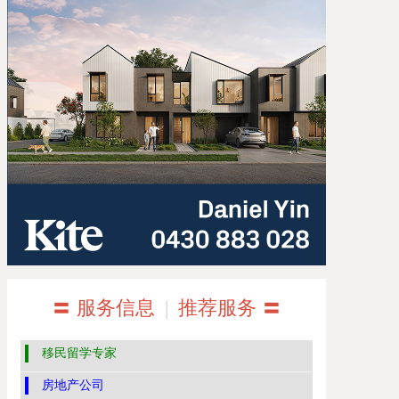
〓 服务信息
|
推荐服务 〓
移民留学专家
房地产公司