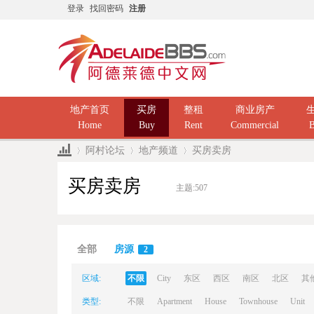
登录
找回密码
注册
地产首页
买房
整租
商业房产
Home
Buy
Rent
Commercial
B
阿村论坛
地产频道
买房卖房
买房卖房
主题:
507
Ad
»
›
›
全部
房源
2
区域:
不限
City
东区
西区
南区
北区
其
类型:
不限
Apartment
House
Townhouse
Unit