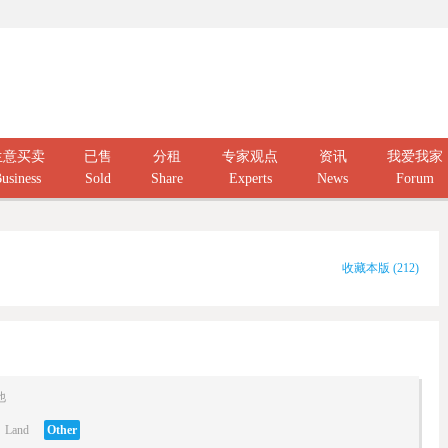
生意买卖
已售
分租
专家观点
资讯
我爱我家
usiness
Sold
Share
Experts
News
Forum
收藏本版
(
212
)
他
Land
Other