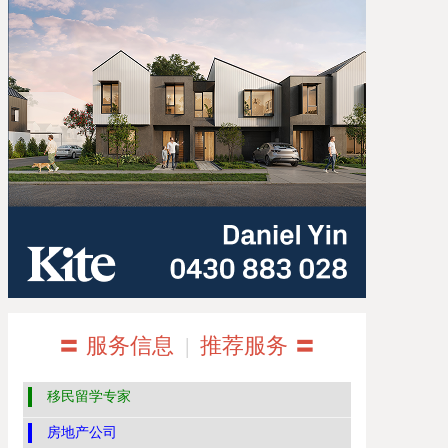
〓 服务信息
|
推荐服务 〓
移民留学专家
房地产公司