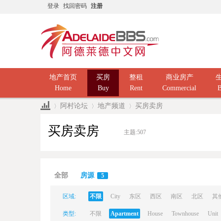
登录
找回密码
注册
地产首页
买房
整租
商业房产
Home
Buy
Rent
Commercial
B
阿村论坛
地产频道
买房卖房
买房卖房
主题:
507
Ad
»
›
›
全部
房源
5
区域:
不限
City
东区
西区
南区
北区
其
类型:
不限
Apartment
House
Townhouse
Unit