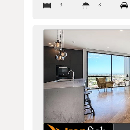
3
3
德
莱