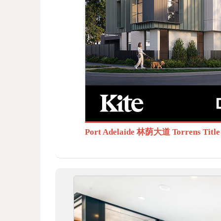
BB
S.c
Port Adelaide 林荫大道 Torrens T
om