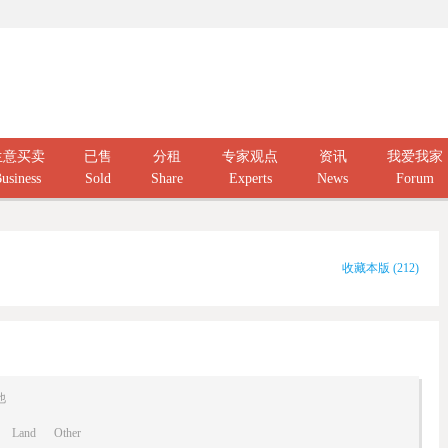
生意买卖
已售
分租
专家观点
资讯
我爱我家
usiness
Sold
Share
Experts
News
Forum
收藏本版
(
212
)
他
Land
Other