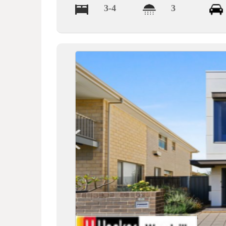
3-4
3
德
莱