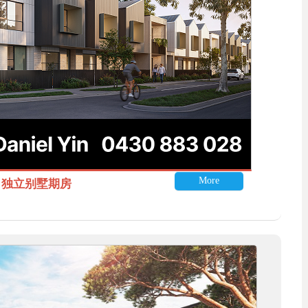
More
itle 独立别墅期房