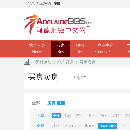
登录
找回密码
注册
地产首页
买房
整租
商业房产
Home
Buy
Rent
Commercial
B
阿村论坛
地产频道
买房卖房
买房卖房
主题:
507
Ad
»
›
›
全部
房源
11
区域:
不限
City
东区
西区
南区
北区
其
类型:
不限
Apartment
House
Townhouse
Unit