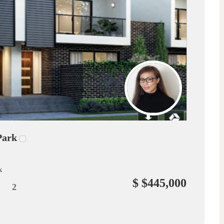
Park
k
$ $445,000
2