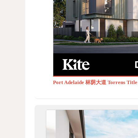
BB
S.c
Port Adelaide 林荫大道 Torrens T
om