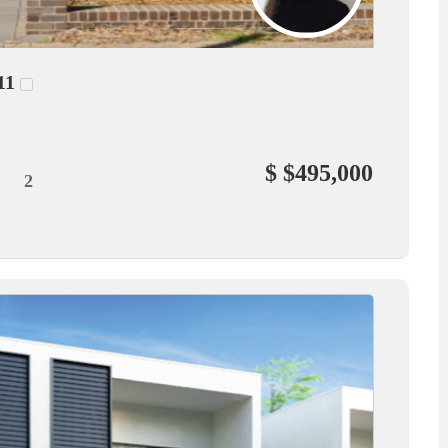
11
$ $495,000
2