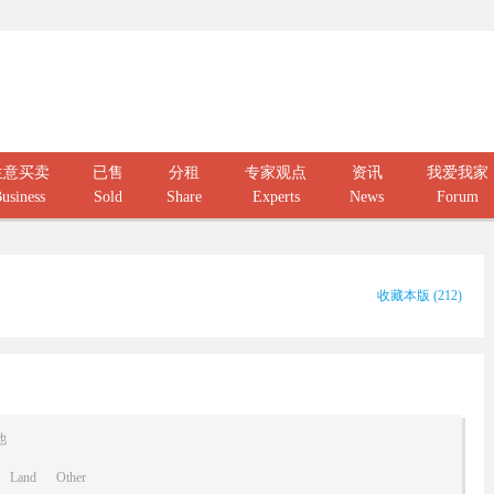
生意买卖
已售
分租
专家观点
资讯
我爱我家
usiness
Sold
Share
Experts
News
Forum
收藏本版
(
212
)
他
Land
Other