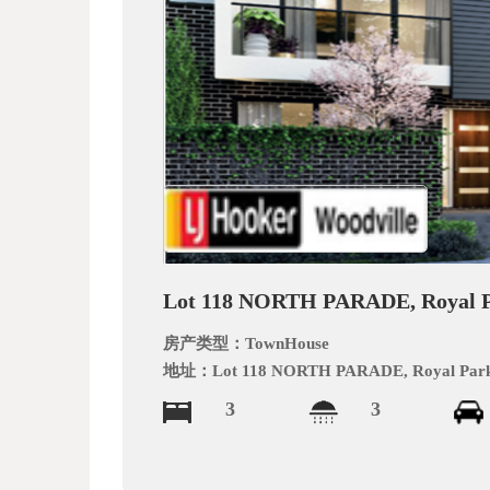
文
网
Lot 118 NORTH PARADE, Royal 
房产类型：
TownHouse
地址：
Lot 118 NORTH PARADE, Royal Par
3
3
_