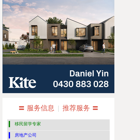
〓 服务信息
|
推荐服务 〓
移民留学专家
房地产公司