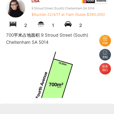
LISA
9 Stroud Street (South) Cheltenham SA 5014
$Auction 22/4/17 at 11am (Guide $390,000)
2
1
2
700平米占地面积 9 Stroud Street (South)
Cheltenham SA 5014
功能
发帖
联系
我们