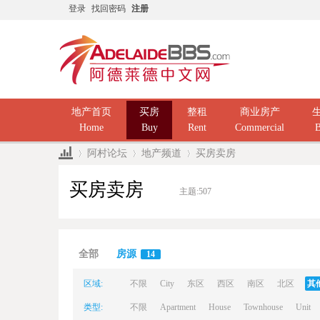
登录
找回密码
注册
地产首页
买房
整租
商业房产
Home
Buy
Rent
Commercial
B
阿村论坛
地产频道
买房卖房
买房卖房
主题:
507
Ad
»
›
›
全部
房源
14
区域:
不限
City
东区
西区
南区
北区
其
类型:
不限
Apartment
House
Townhouse
Unit