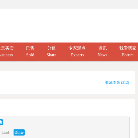
生意买卖
已售
分租
专家观点
资讯
我爱我家
usiness
Sold
Share
Experts
News
Forum
收藏本版
(
212
)
他
Land
Other