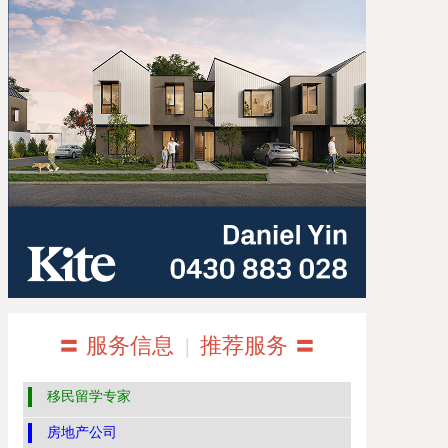
〓 服务信息
|
推荐服务 〓
移民留学专家
房地产公司