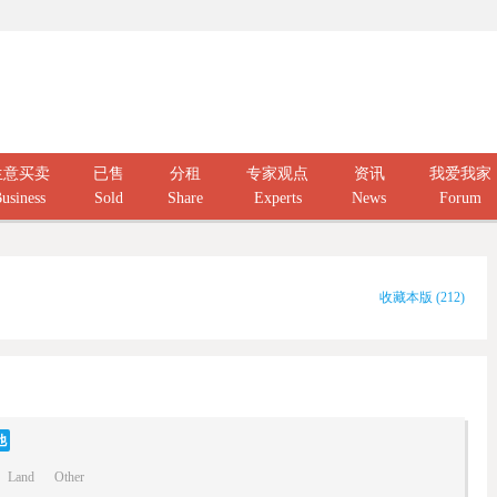
生意买卖
已售
分租
专家观点
资讯
我爱我家
usiness
Sold
Share
Experts
News
Forum
收藏本版
(
212
)
他
Land
Other