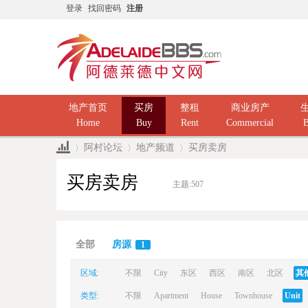
登录
找回密码
注册
地产首页
买房
整租
商业房产
Home
Buy
Rent
Commercial
B
阿村论坛
地产频道
买房卖房
买房卖房
主题:
507
Ad
»
›
›
全部
房源
1
区域:
不限
City
东区
西区
南区
北区
其
类型:
不限
Apartment
House
Townhouse
Unit