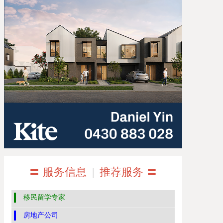
〓 服务信息
|
推荐服务 〓
移民留学专家
房地产公司