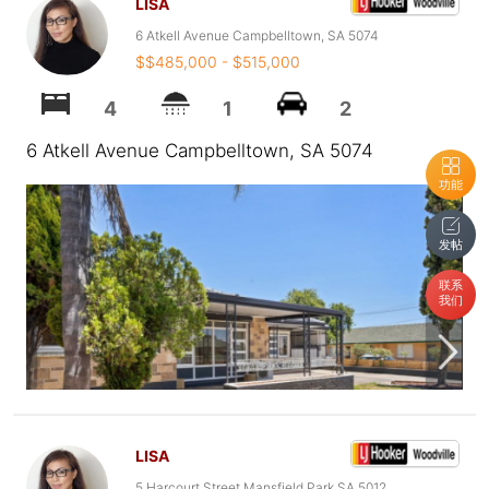
LISA
6 Atkell Avenue Campbelltown, SA 5074
$$485,000 - $515,000
4
1
2
6 Atkell Avenue Campbelltown, SA 5074
功能
发帖
联系
我们
LISA
5 Harcourt Street Mansfield Park SA 5012