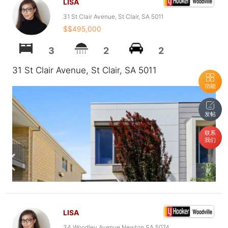
LISA
31 St Clair Avenue, St Clair, SA 5011
$$495,000
3
2
2
31 St Clair Avenue, St Clair, SA 5011
功能
发帖
联系
我们
LISA
34 Woodley Avenue Newton SA 5074