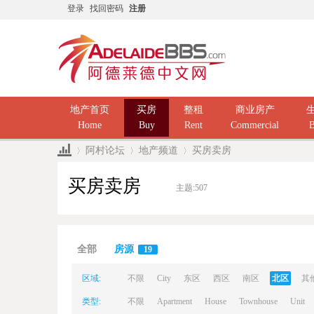
登录
找回密码
注册
地产首页
买房
整租
商业房产
Home
Buy
Rent
Commercial
B
阿村论坛
地产频道
买房卖房
买房卖房
主题:
507
Ad
»
›
›
全部
房源
19
区域:
不限
City
东区
西区
南区
北区
其
类型:
不限
Apartment
House
Townhouse
Unit