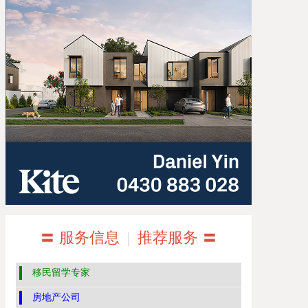
〓 服务信息
|
推荐服务 〓
移民留学专家
房地产公司