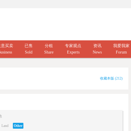
生意买卖
已售
分租
专家观点
资讯
我爱我家
usiness
Sold
Share
Experts
News
Forum
收藏本版
(
212
)
他
Land
Other