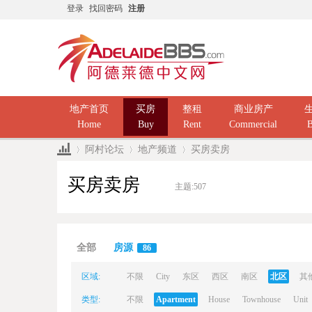
登录
找回密码
注册
地产首页
买房
整租
商业房产
Home
Buy
Rent
Commercial
B
阿村论坛
地产频道
买房卖房
买房卖房
主题:
507
Ad
»
›
›
全部
房源
86
区域:
不限
City
东区
西区
南区
北区
其
类型:
不限
Apartment
House
Townhouse
Unit