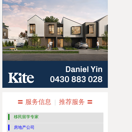
〓 服务信息
|
推荐服务 〓
移民留学专家
房地产公司