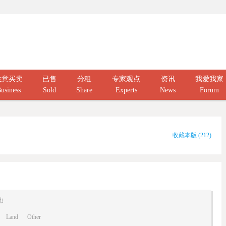
生意买卖
已售
分租
专家观点
资讯
我爱我家
usiness
Sold
Share
Experts
News
Forum
收藏本版
(
212
)
他
Land
Other