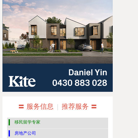
〓 服务信息
|
推荐服务 〓
移民留学专家
房地产公司