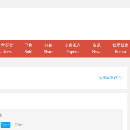
生意买卖
已售
分租
专家观点
资讯
我爱我家
usiness
Sold
Share
Experts
News
Forum
收藏本版
(
212
)
他
Land
Other