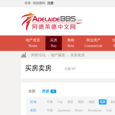
登录
找回密码
注册
地产首页
买房
整租
商业房产
Home
Buy
Rent
Commercial
B
阿村论坛
地产频道
买房卖房
买房卖房
主题:
507
Ad
»
›
›
全部
房源
6
区域:
不限
City
东区
西区
南区
北区
其
类型:
不限
Apartment
House
Townhouse
Unit