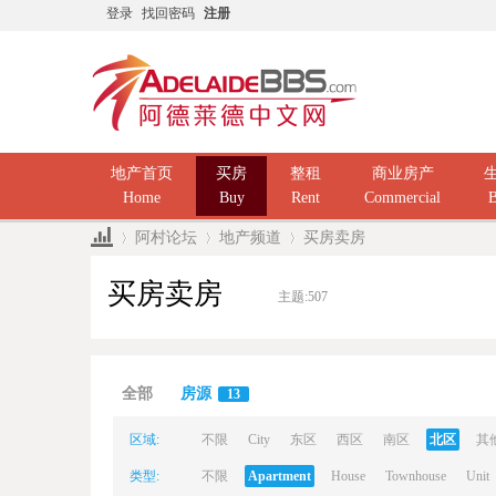
登录
找回密码
注册
地产首页
买房
整租
商业房产
Home
Buy
Rent
Commercial
B
阿村论坛
地产频道
买房卖房
买房卖房
主题:
507
Ad
»
›
›
全部
房源
13
区域:
不限
City
东区
西区
南区
北区
其
类型:
不限
Apartment
House
Townhouse
Unit