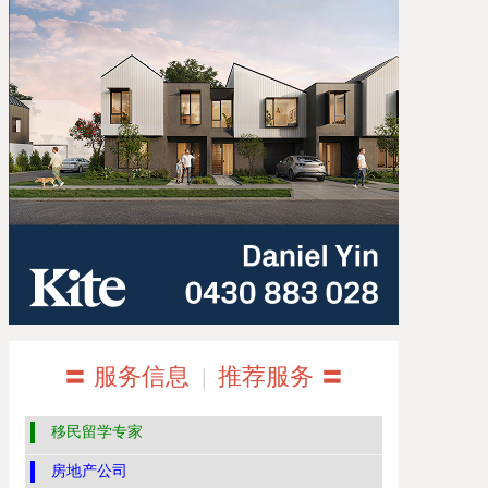
〓 服务信息
|
推荐服务 〓
移民留学专家
房地产公司