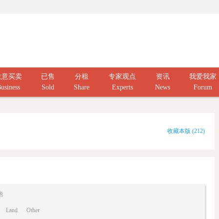
生意买卖
已售
分租
专家观点
资讯
我爱我家
usiness
Sold
Share
Experts
News
Forum
收藏本版
(
212
)
他
Land
Other