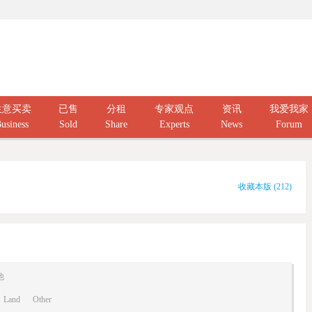
生意买卖
已售
分租
专家观点
资讯
我爱我家
usiness
Sold
Share
Experts
News
Forum
收藏本版
(
212
)
他
Land
Other