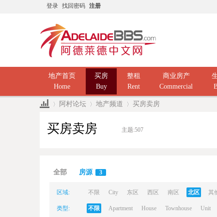
登录
找回密码
注册
地产首页
买房
整租
商业房产
Home
Buy
Rent
Commercial
B
阿村论坛
地产频道
买房卖房
买房卖房
主题:
507
Ad
»
›
›
全部
房源
3
区域:
不限
City
东区
西区
南区
北区
其
类型:
不限
Apartment
House
Townhouse
Unit