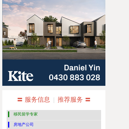
〓 服务信息
|
推荐服务 〓
移民留学专家
房地产公司