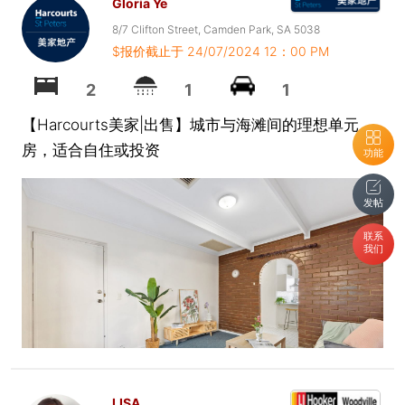
Gloria Ye
8/7 Clifton Street, Camden Park, SA 5038
$报价截止于 24/07/2024 12：00 PM
2
1
1
【Harcourts美家|出售】城市与海滩间的理想单元
房，适合自住或投资
功能
发帖
联系
我们
LISA