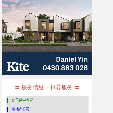
〓 服务信息
|
推荐服务 〓
移民留学专家
房地产公司