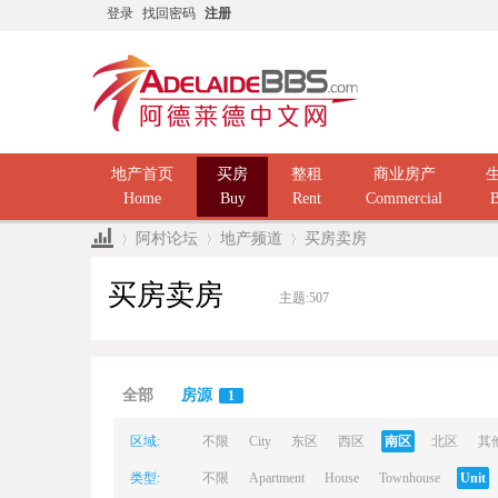
登录
找回密码
注册
地产首页
买房
整租
商业房产
Home
Buy
Rent
Commercial
B
阿村论坛
地产频道
买房卖房
买房卖房
主题:
507
Ad
»
›
›
全部
房源
1
区域:
不限
City
东区
西区
南区
北区
其
类型:
不限
Apartment
House
Townhouse
Unit