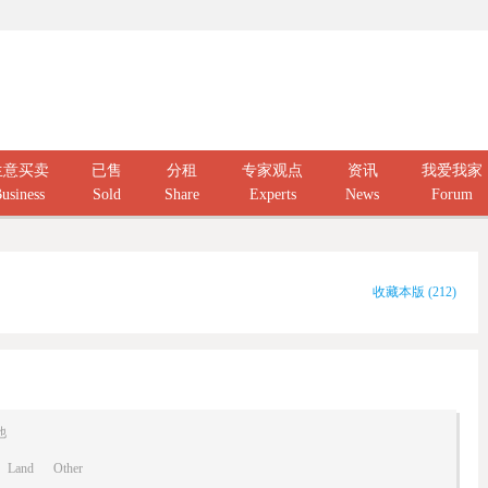
生意买卖
已售
分租
专家观点
资讯
我爱我家
usiness
Sold
Share
Experts
News
Forum
收藏本版
(
212
)
他
Land
Other