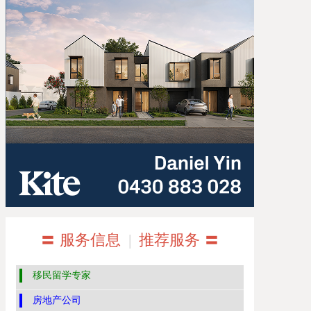
〓 服务信息
|
推荐服务 〓
移民留学专家
房地产公司