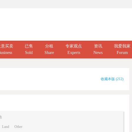
生意买卖
已售
分租
专家观点
资讯
我爱我家
usiness
Sold
Share
Experts
News
Forum
收藏本版
(
212
)
他
Land
Other