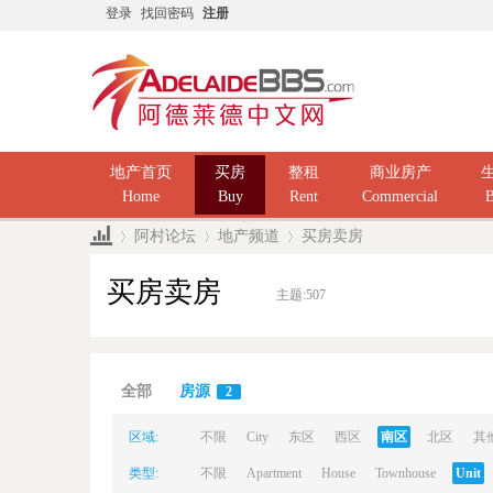
登录
找回密码
注册
地产首页
买房
整租
商业房产
Home
Buy
Rent
Commercial
B
阿村论坛
地产频道
买房卖房
买房卖房
主题:
507
Ad
»
›
›
全部
房源
2
区域:
不限
City
东区
西区
南区
北区
其
类型:
不限
Apartment
House
Townhouse
Unit