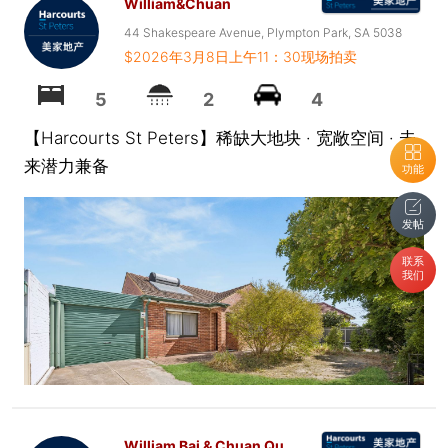
William&Chuan
44 Shakespeare Avenue, Plympton Park, SA 5038
$2026年3月8日上午11：30现场拍卖
5
2
4
【Harcourts St Peters】稀缺大地块 · 宽敞空间 · 未
来潜力兼备
功能
发帖
联系
我们
William Bai & Chuan Qu