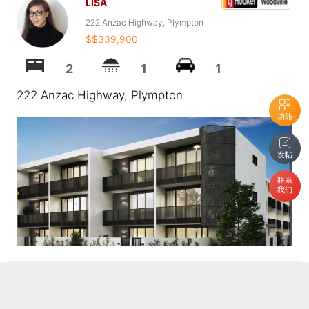
LISA
222 Anzac Highway, Plympton
$$339,900
2
1
1
222 Anzac Highway, Plympton
功能
发帖
联系
我们