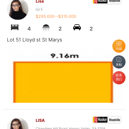
Lisa
lot 5
$295.000--$315.000
4
2
2
Lot 51 Lloyd st St Marys
功能
发帖
联系
我们
LISA
Chandlers Hill Road, Happy Valley, SA 5159