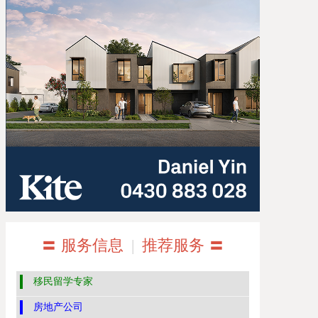
〓 服务信息
|
推荐服务 〓
移民留学专家
房地产公司