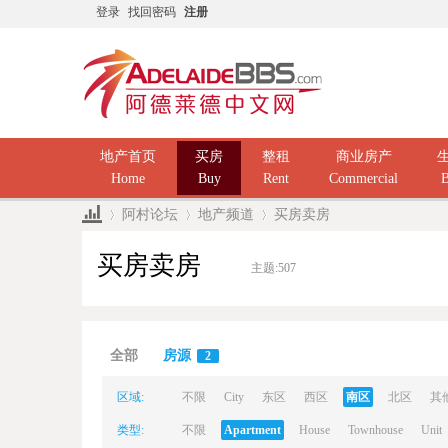
登录
找回密码
注册
地产首页
买房
整租
商业房产
Home
Buy
Rent
Commercial
B
阿村论坛
地产频道
买房卖房
买房卖房
主题:
507
Ad
»
›
›
全部
房源
2
区域:
不限
City
东区
西区
南区
北区
其
类型:
不限
Apartment
House
Townhouse
Unit