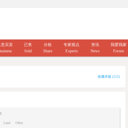
生意买卖
已售
分租
专家观点
资讯
我爱我家
usiness
Sold
Share
Experts
News
Forum
收藏本版
(
212
)
他
Land
Other