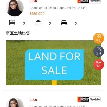
LISA
Chandlers Hill Road, Happy Valley, SA 5159
$159.900
3
2
2
南区土地出售
功能
发帖
联系
我们
LISA
Chandlers Hill Road, Happy Valley, SA 5159