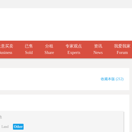
生意买卖
已售
分租
专家观点
资讯
我爱我家
usiness
Sold
Share
Experts
News
Forum
收藏本版
(
212
)
他
Land
Other