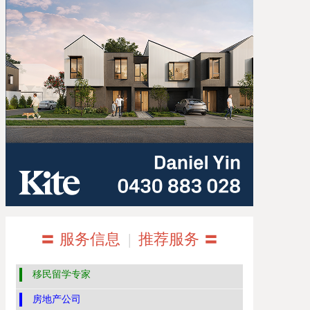
〓 服务信息
|
推荐服务 〓
移民留学专家
房地产公司