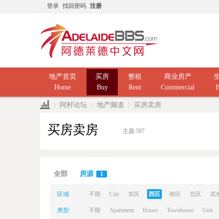
登录
找回密码
注册
地产首页
买房
整租
商业房产
Home
Buy
Rent
Commercial
B
阿村论坛
地产频道
买房卖房
买房卖房
主题:
507
Ad
»
›
›
全部
房源
1
区域:
不限
City
东区
西区
南区
北区
其
类型:
不限
Apartment
House
Townhouse
Unit