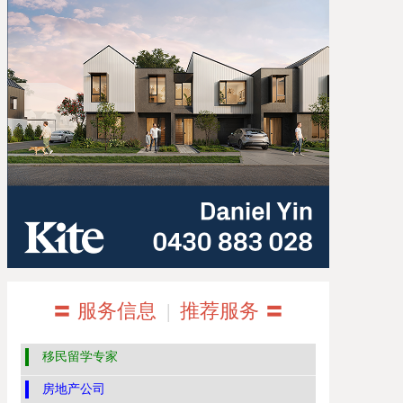
〓 服务信息
|
推荐服务 〓
移民留学专家
房地产公司