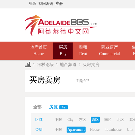
登录
找回密码
注册
地产首页
买房
整租
商业房产
Home
Buy
Rent
Commercial
B
阿村论坛
地产频道
买房卖房
买房卖房
主题:
507
Ad
»
›
›
全部
房源
47
区域:
不限
City
东区
西区
南区
北区
其
类型:
不限
Apartment
House
Townhouse
Unit