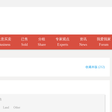
生意买卖
已售
分租
专家观点
资讯
我爱我家
usiness
Sold
Share
Experts
News
Forum
收藏本版
(
212
)
他
Land
Other