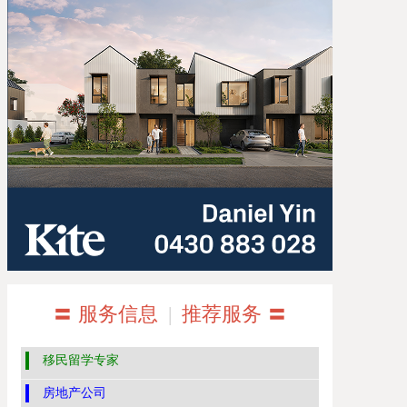
〓 服务信息
|
推荐服务 〓
移民留学专家
房地产公司