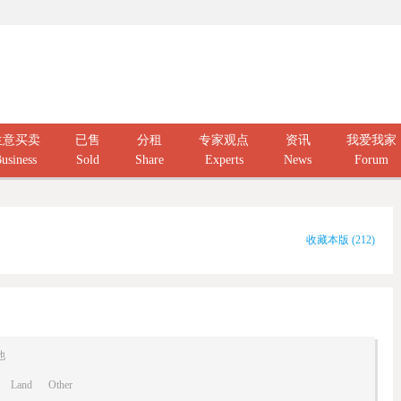
生意买卖
已售
分租
专家观点
资讯
我爱我家
usiness
Sold
Share
Experts
News
Forum
收藏本版
(
212
)
他
Land
Other