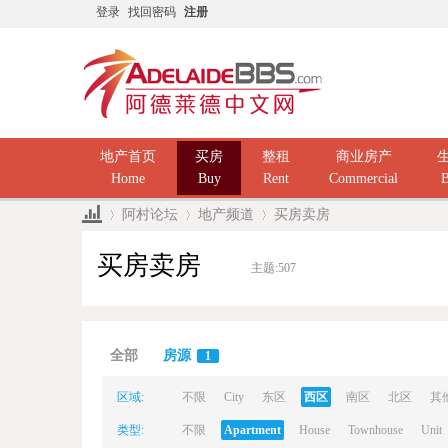
登录
找回密码
注册
地产首页
买房
整租
商业房产
Home
Buy
Rent
Commercial
B
阿村论坛
地产频道
买房卖房
买房卖房
主题:
507
Ad
»
›
›
全部
房源
1
区域:
不限
City
东区
西区
南区
北区
其
类型:
不限
Apartment
House
Townhouse
Unit