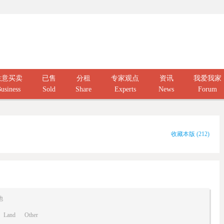
生意买卖
已售
分租
专家观点
资讯
我爱我家
usiness
Sold
Share
Experts
News
Forum
收藏本版
(
212
)
他
Land
Other