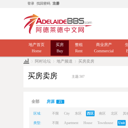
登录
找回密码
注册
地产首页
买房
整租
商业房产
Home
Buy
Rent
Commercial
B
阿村论坛
地产频道
买房卖房
买房卖房
主题:
507
Ad
»
›
›
全部
房源
25
区域:
不限
City
东区
西区
南区
北区
其
类型:
不限
Apartment
House
Townhouse
Unit