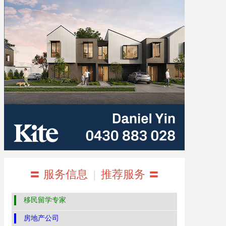
〓 服务信息
|
推荐服务 〓
移民留学专家
房地产公司