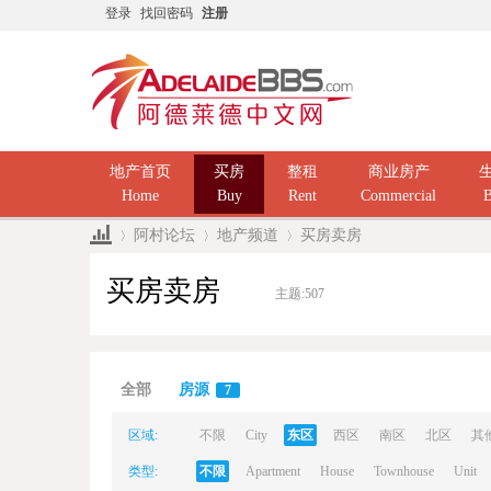
登录
找回密码
注册
地产首页
买房
整租
商业房产
Home
Buy
Rent
Commercial
B
阿村论坛
地产频道
买房卖房
买房卖房
主题:
507
Ad
»
›
›
全部
房源
7
区域:
不限
City
东区
西区
南区
北区
其
类型:
不限
Apartment
House
Townhouse
Unit