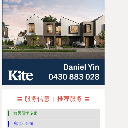
〓 服务信息
|
推荐服务 〓
移民留学专家
房地产公司