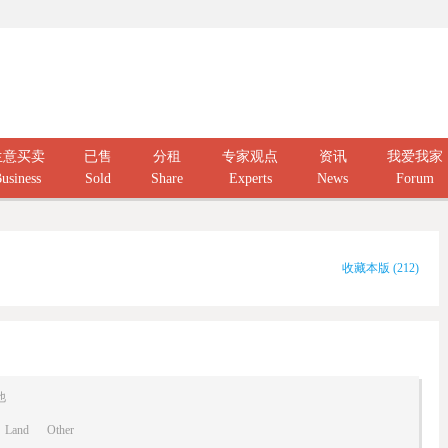
生意买卖
已售
分租
专家观点
资讯
我爱我家
usiness
Sold
Share
Experts
News
Forum
收藏本版
(
212
)
他
Land
Other