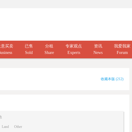
生意买卖
已售
分租
专家观点
资讯
我爱我家
usiness
Sold
Share
Experts
News
Forum
收藏本版
(
212
)
他
Land
Other