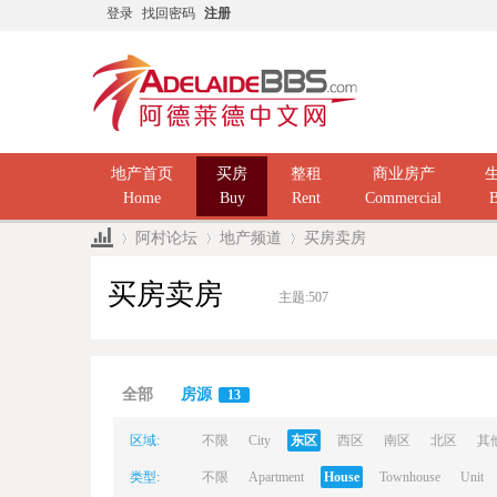
登录
找回密码
注册
地产首页
买房
整租
商业房产
Home
Buy
Rent
Commercial
B
阿村论坛
地产频道
买房卖房
买房卖房
主题:
507
Ad
»
›
›
全部
房源
13
区域:
不限
City
东区
西区
南区
北区
其
类型:
不限
Apartment
House
Townhouse
Unit