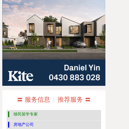
〓 服务信息
|
推荐服务 〓
移民留学专家
房地产公司