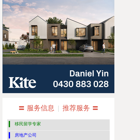
〓 服务信息
|
推荐服务 〓
移民留学专家
房地产公司