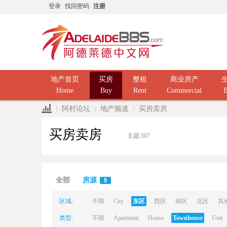
登录
找回密码
注册
地产首页
买房
整租
商业房产
Home
Buy
Rent
Commercial
B
阿村论坛
地产频道
买房卖房
买房卖房
主题:
507
Ad
»
›
›
全部
房源
8
区域:
不限
City
东区
西区
南区
北区
其
类型:
不限
Apartment
House
Townhouse
Unit