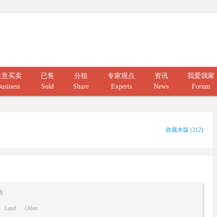
生意买卖
已售
分租
专家观点
资讯
我爱我家
usiness
Sold
Share
Experts
News
Forum
收藏本版
(
212
)
他
Land
Other