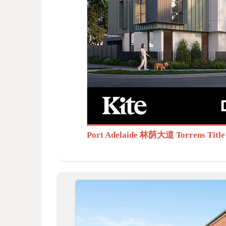
BB
S.c
Port Adelaide 林荫大道 Torrens T
om