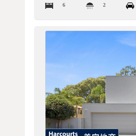
6
2
德
莱