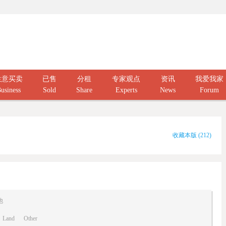
生意买卖
已售
分租
专家观点
资讯
我爱我家
usiness
Sold
Share
Experts
News
Forum
收藏本版
(
212
)
他
Land
Other