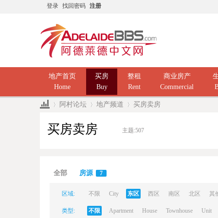
登录
找回密码
注册
地产首页
买房
整租
商业房产
Home
Buy
Rent
Commercial
B
阿村论坛
地产频道
买房卖房
买房卖房
主题:
507
Ad
»
›
›
全部
房源
7
区域:
不限
City
东区
西区
南区
北区
其
类型:
不限
Apartment
House
Townhouse
Unit