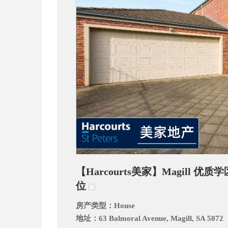
_
【Harcourts美家】Magil
阿
位
房产类型：
House
地址：
63 Balmoral Avenue, Magill, SA 5072