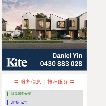
〓 服务信息
|
推荐服务 〓
移民留学专家
房地产公司