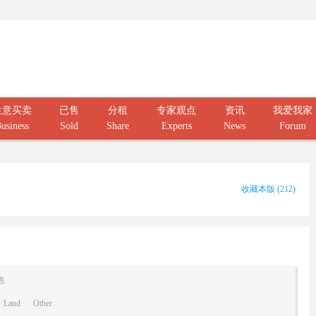
生意买卖
已售
分租
专家观点
资讯
我爱我家
usiness
Sold
Share
Experts
News
Forum
收藏本版
(
212
)
他
Land
Other