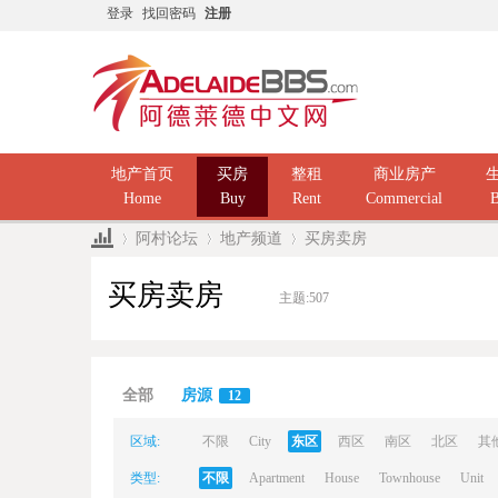
登录
找回密码
注册
地产首页
买房
整租
商业房产
Home
Buy
Rent
Commercial
B
阿村论坛
地产频道
买房卖房
买房卖房
主题:
507
Ad
»
›
›
全部
房源
12
区域:
不限
City
东区
西区
南区
北区
其
类型:
不限
Apartment
House
Townhouse
Unit