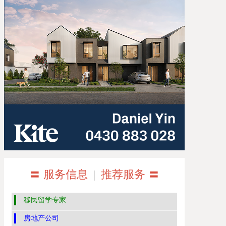
〓 服务信息
|
推荐服务 〓
移民留学专家
房地产公司