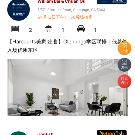
William Bai & Chuan Qu
6/571 Portrush Road, Glenunga, SA 5064
$4月12日下午1：30现场拍卖
2
1
1
【Harcourts美家|出售】Glenunga学区联排｜低总价
入场优质东区
功能
发帖
联系
我们
Ironfish