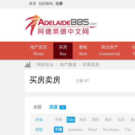
登录
找回密码
注册
地产首页
买房
整租
商业房产
Home
Buy
Rent
Commercial
B
阿村论坛
地产频道
买房卖房
买房卖房
主题:
507
Ad
»
›
›
全部
房源
1
区域:
不限
City
东区
西区
南区
北区
其
类型:
不限
Apartment
House
Townhouse
Unit