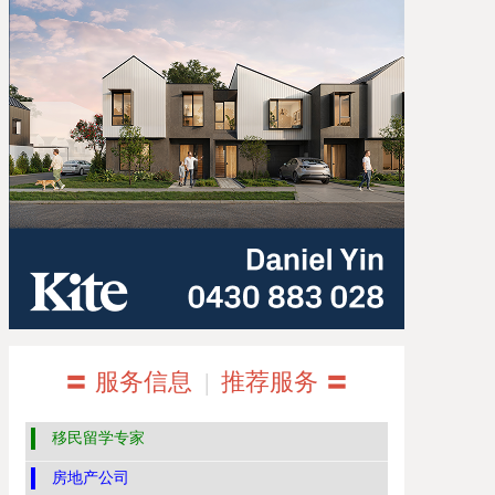
〓 服务信息
|
推荐服务 〓
移民留学专家
房地产公司