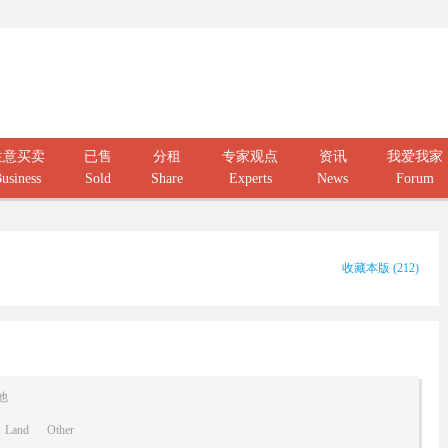
生意买卖
已售
分租
专家观点
资讯
我爱我家
usiness
Sold
Share
Experts
News
Forum
收藏本版
(
212
)
他
Land
Other