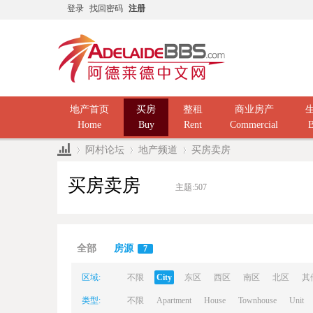
登录
找回密码
注册
地产首页
买房
整租
商业房产
Home
Buy
Rent
Commercial
B
阿村论坛
地产频道
买房卖房
买房卖房
主题:
507
Ad
»
›
›
全部
房源
7
区域:
不限
City
东区
西区
南区
北区
其
类型:
不限
Apartment
House
Townhouse
Unit