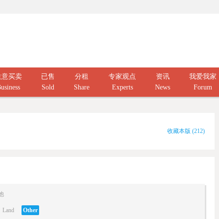
生意买卖
已售
分租
专家观点
资讯
我爱我家
usiness
Sold
Share
Experts
News
Forum
收藏本版
(
212
)
他
Land
Other