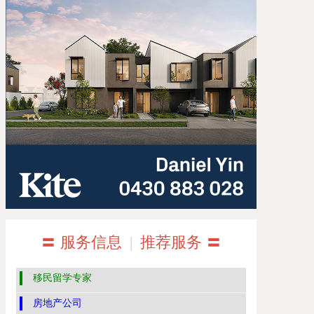
〓 服务信息
|
推荐服务 〓
移民留学专家
房地产公司