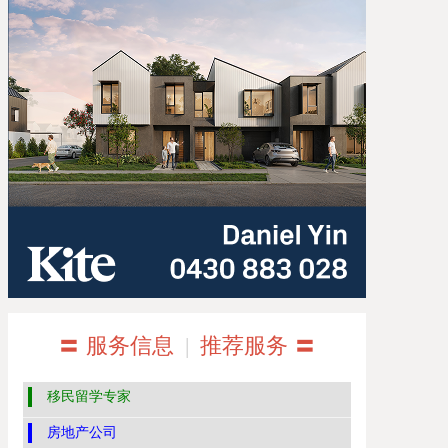
〓 服务信息
|
推荐服务 〓
移民留学专家
房地产公司