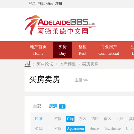
登录
找回密码
注册
地产首页
买房
整租
商业房产
Home
Buy
Rent
Commercial
B
阿村论坛
地产频道
买房卖房
买房卖房
主题:
507
Ad
»
›
›
全部
房源
1
区域:
不限
City
东区
西区
南区
北区
其
类型:
不限
Apartment
House
Townhouse
Unit