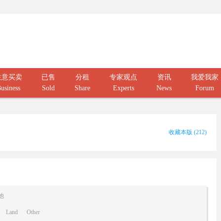
生意买卖
已售
分租
专家观点
资讯
我爱我家
usiness
Sold
Share
Experts
News
Forum
收藏本版
(
212
)
他
Land
Other